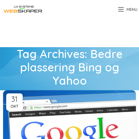
MENU
Tag Archives: Bedre
plassering Bing og
Yahoo
31
OKT