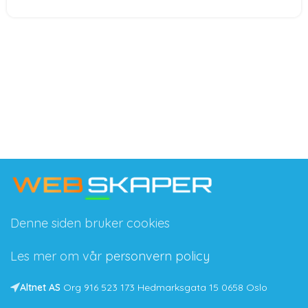
Denne siden bruker cookies
Les mer om vår
personvern policy
Altnet AS
Org 916 523 173 Hedmarksgata 15 0658 Oslo