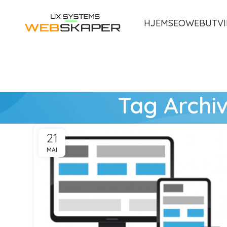
HJEM
SEO
WEBUTVI
Tag Archi
21
MAI