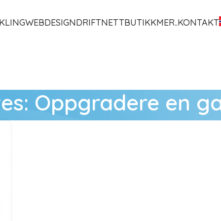
KLING
WEBDESIGN
DRIFT
NETTBUTIKK
MER..
KONTAKT
ves: Oppgradere en g