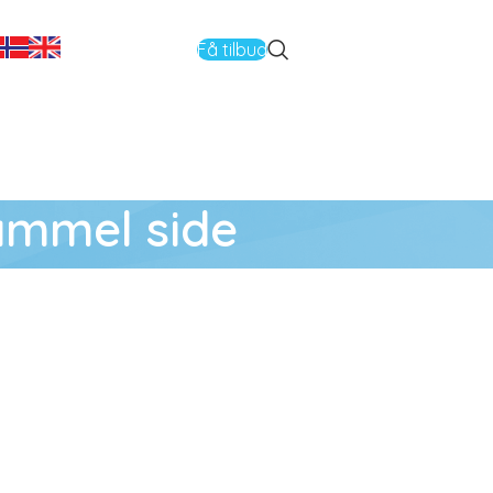
Få tilbud
ammel side