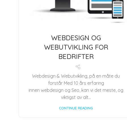
WEBDESIGN OG
WEBUTVIKLING FOR
BEDRIFTER
Webdesign & Webutvikling, på en måte du
forstår Med 10 års erfaring
innen webdesign og Seo, kan vi det meste, og
viktigst av alt...
CONTINUE READING