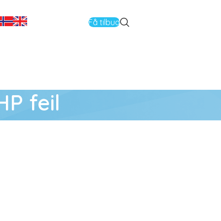
Få tilbud
P feil