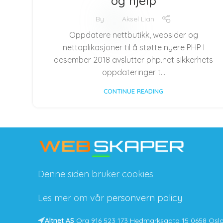
og hjelp
By
Aksel Lian
Oppdatere nettbutikk, websider og
nettaplikasjoner til å støtte nyere PHP I
desember 2018 avslutter php.net sikkerhets
oppdateringer t...
CONTINUE READING
Denne siden bruker cookies
Les mer om vår
personvern policy
Altnet AS
Org 916 523 173 Hedmarksgata 15 0658 Osl