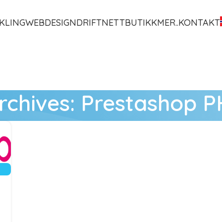
KLING
WEBDESIGN
DRIFT
NETTBUTIKK
MER..
KONTAKT
rchives: Prestashop PH