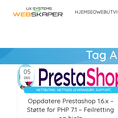
HJEM
SEO
WEBUTVI
Tag A
05
DES
,
,
,
NETTBUTIKK
NETTSIDE LEVERANDØR
SUPPORT
WEBUTVIKLING
Oppdatere Prestashop 1.6.x –
Støtte for PHP 7.1 – Feilretting