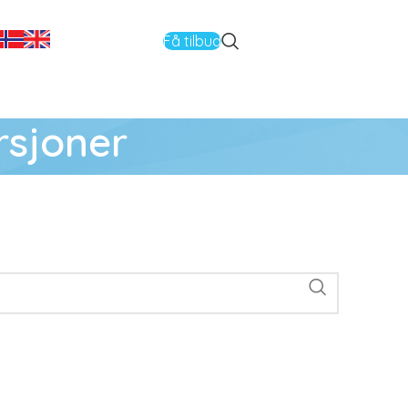
Få tilbud
rsjoner