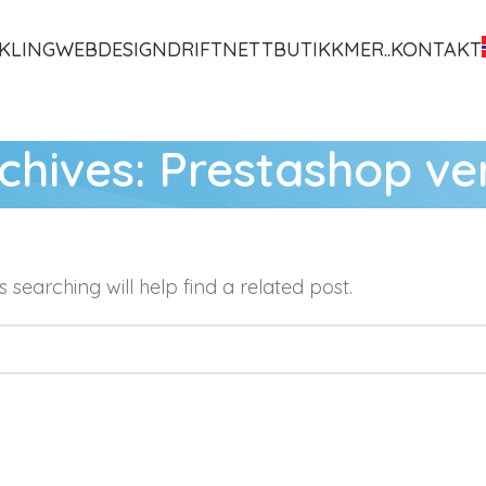
KLING
WEBDESIGN
DRIFT
NETTBUTIKK
MER..
KONTAKT
chives: Prestashop ve
 searching will help find a related post.