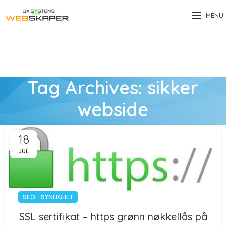
MENU
Tag Archives: sikker
webside
18
JUL
SEO - SYNLIGHET
SSL sertifikat – https grønn nøkkellås på