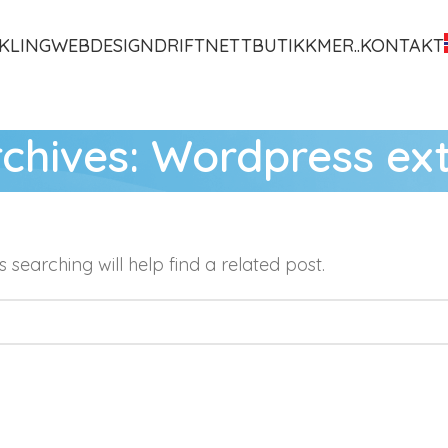
KLING
WEBDESIGN
DRIFT
NETTBUTIKK
MER..
KONTAKT
chives: Wordpress ex
 searching will help find a related post.