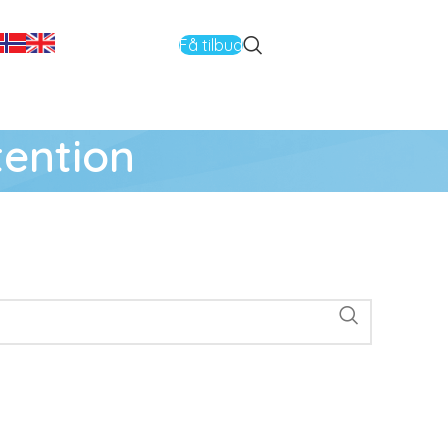
Få tilbud
tention