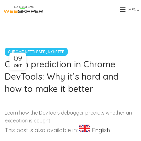
MENU
,
CHROME NETTLESER
NYHETER
09
Catch prediction in Chrome
OKT
DevTools: Why it’s hard and
how to make it better
Learn how the DevTools debugger predicts whether an
exception is caught.
This post is also available in:
English