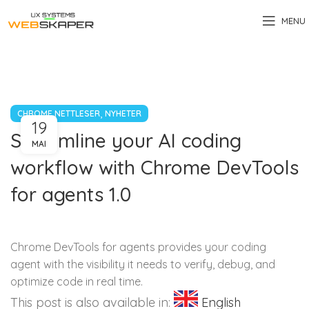
MENU
,
CHROME NETTLESER
NYHETER
19
Streamline your AI coding
MAI
workflow with Chrome DevTools
for agents 1.0
Chrome DevTools for agents provides your coding
agent with the visibility it needs to verify, debug, and
optimize code in real time.
This post is also available in:
English