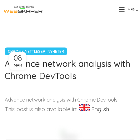
MENU
,
CHROME NETTLESER
NYHETER
08
Advance network analysis with
MAR
Chrome DevTools
Advance network analysis with Chrome DevTools.
This post is also available in:
English