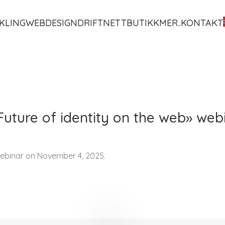
KLING
WEBDESIGN
DRIFT
NETTBUTIKK
MER..
KONTAKT
Future of identity on the web» web
 webinar on November 4, 2025.