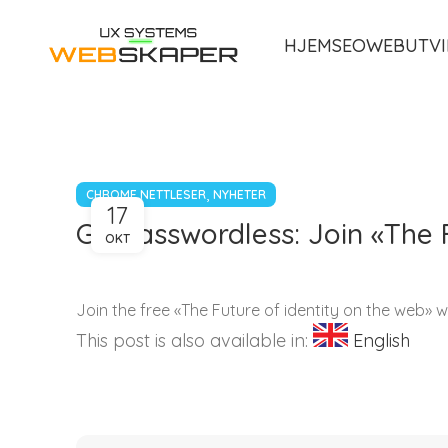
HJEM
SEO
WEBUTVI
,
CHROME NETTLESER
NYHETER
17
Go passwordless: Join «The 
OKT
Join the free «The Future of identity on the web»
This post is also available in:
English