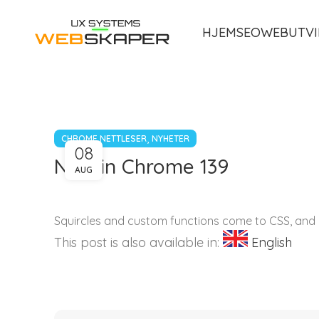
HJEM
SEO
WEBUTVI
,
CHROME NETTLESER
NYHETER
08
New in Chrome 139
AUG
Squircles and custom functions come to CSS, and 
This post is also available in:
English