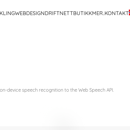
KLING
WEBDESIGN
DRIFT
NETTBUTIKK
MER..
KONTAKT
on-device speech recognition to the Web Speech API.