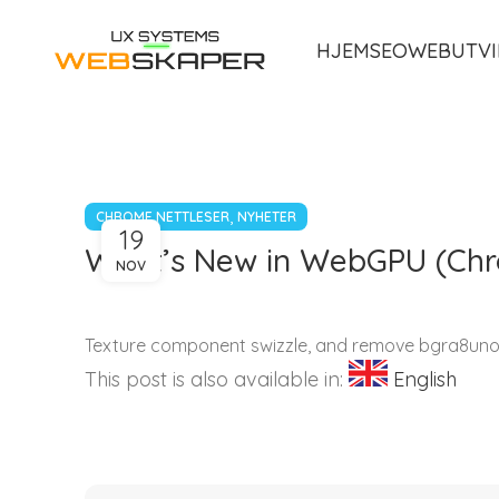
HJEM
SEO
WEBUTVI
,
CHROME NETTLESER
NYHETER
19
What’s New in WebGPU (Chr
NOV
Texture component swizzle, and remove bgra8uno
This post is also available in:
English