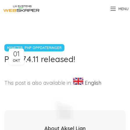
MENU
,
NYHETER
PHP OPPDATERINGER
01
PHP 7.4.11 released!
OKT
This post is also available in:
English
About Aksel Lian