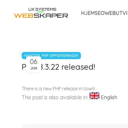
HJEM
SEO
WEBUTVI
,
NYHETER
PHP OPPDATERINGER
06
PHP 8.3.22 released!
JUN
There is a new PHP release in town!
This post is also available in:
English