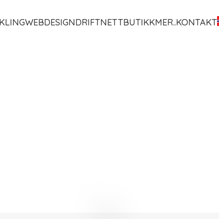
KLING
WEBDESIGN
DRIFT
NETTBUTIKK
MER..
KONTAKT