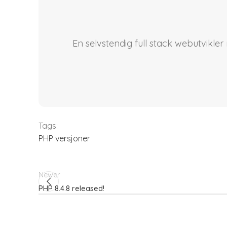
En selvstendig full stack webutvikle
Tags:
PHP versjoner
Newer
PHP 8.4.8 released!