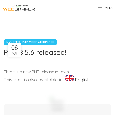
MENU
,
NYHETER
PHP OPPDATERINGER
08
PHP 8.5.6 released!
MAI
There is a new PHP release in town!
This post is also available in:
English