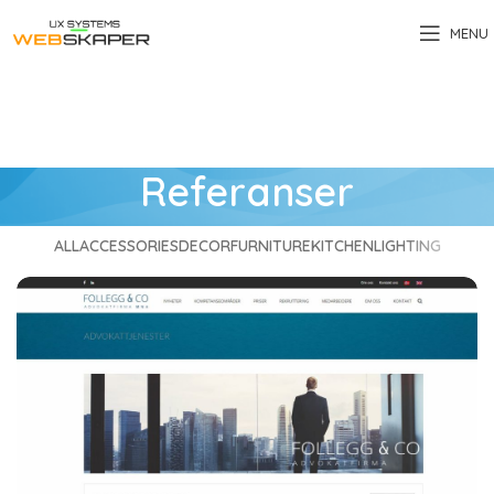
MENU
Referanser
ALL
ACCESSORIES
DECOR
FURNITURE
KITCHEN
LIGHTING