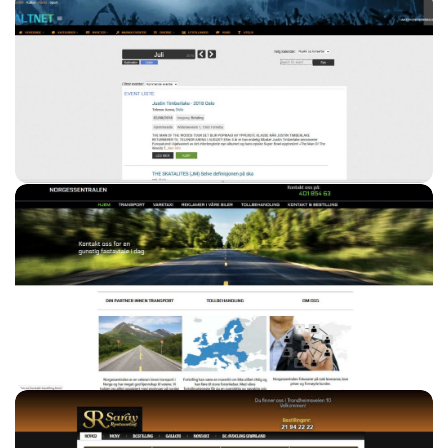
Watchsportslive.tv – Sportsblogg fotball
nettsideutvikling – SEO
Publikum.no – Tilpasset nettutvikling – SEO –
Design – CMS
Norgessentralen.no – Web design – Nettside
driftsavtale