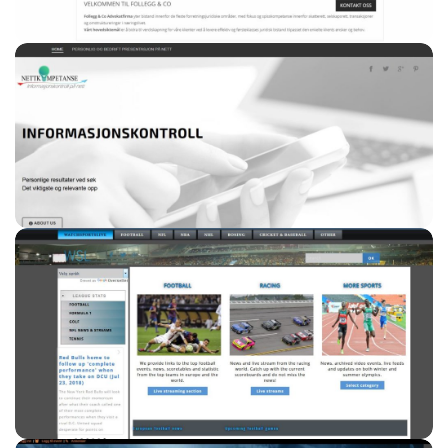
Advokatside for Follegg & CO – Design –
SEO tjenester – Driftsavtale
Nettkompetanse.no – Web design –
Hjemmeside pakke WordPress