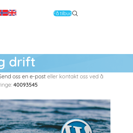
Få tilbud
 drift
Send oss en e-post
eller kontakt oss ved å
ringe:
40093545