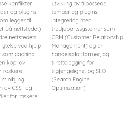
øse konflikter
utvikling av tilpassede
aer og plugins
temaer og plugins,
som legger til
integrering med
et på nettstedet)
tredjepartssystemer som
dre nettstedets
CRM (Customer Relationship
 ytelse ved hjelp
Management) og e-
r som caching
handelsplattformer, og
en kopi av
tilrettelegging for
r raskere
tilgjengelighet og SEO
 minifying
(Search Engine
n av CSS- og
Optimization).
iler for raskere