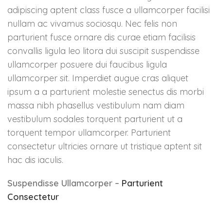
adipiscing aptent class fusce a ullamcorper facilisi
Våre tjenester:
nullam ac vivamus sociosqu. Nec felis non
Https implementering med
parturient fusce ornare dis curae etiam facilisis
videresending
convallis ligula leo litora dui suscipit suspendisse
Amp (accelerated mobile
ullamcorper posuere dui faucibus ligula
pages implementering
(Wordpress)
ullamcorper sit. Imperdiet augue cras aliquet
Responsiv design
ipsum a a parturient molestie senectus dis morbi
oppgradering
massa nibh phasellus vestibulum nam diam
GDRP integrasjon (popup)
vestibulum sodales torquent parturient ut a
Svaksynt HC modul
torquent tempor ullamcorper. Parturient
integrasjon
consectetur ultricies ornare ut tristique aptent sit
Rich snippet integrering
hac dis iaculis.
(synlighet)
Suspendisse Ullamcorper –
Parturient
Consectetur