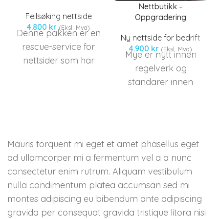
Nettbutikk –
Feilsøking nettside
Oppgradering
4.800
kr
(Eksl. Mva)
Denne pakken er en
Ny nettside for bedrift
rescue-service for
4.900
kr
(Eksl. Mva)
Mye er nytt innen
nettsider som har
regelverk og
sluttet å fungere. Vi
standarer innen
utfører reperasjon
nettbutikk drift.
av databaser, finner
2018 førte med seg
og fikser\oppdaterer
GDPR - Personvern
feil i koder.
regler, SSL kryptering
Mauris torquent mi eget et amet phasellus eget
standard over https
ad ullamcorper mi a fermentum vel a a nunc
og nye
consectetur enim rutrum. Aliquam vestibulum
Søkoptimalisering
nulla condimentum platea accumsan sed mi
bonus for AMP og
montes adipiscing eu bibendum ante adipiscing
sikre sider.
gravida per consequat gravida tristique litora nisi