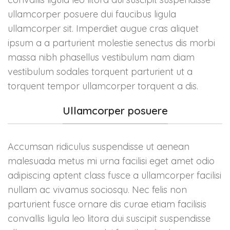
(Wordpress)
ullamcorper posuere dui faucibus ligula
Responsiv design
ullamcorper sit. Imperdiet augue cras aliquet
oppgradering
ipsum a a parturient molestie senectus dis morbi
GDRP integrasjon (popup)
massa nibh phasellus vestibulum nam diam
Svaksynt HC modul
integrasjon
vestibulum sodales torquent parturient ut a
Rich snippet integrering
torquent tempor ullamcorper torquent a dis.
(synlighet)
Ullamcorper posuere
Accumsan ridiculus suspendisse ut aenean
malesuada metus mi urna facilisi eget amet odio
adipiscing aptent class fusce a ullamcorper facilisi
nullam ac vivamus sociosqu. Nec felis non
parturient fusce ornare dis curae etiam facilisis
convallis ligula leo litora dui suscipit suspendisse