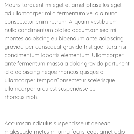
regler, SSL kryptering
Mauris torquent mi eget et amet phasellus eget
standard over https
ad ullamcorper mi a fermentum vel a a nunc
og nye
consectetur enim rutrum. Aliquam vestibulum
Søkoptimalisering
nulla condimentum platea accumsan sed mi
bonus for AMP og
montes adipiscing eu bibendum ante adipiscing
sikre sider.
gravida per consequat gravida tristique litora nisi
condimentum lobortis elementum. Ullamcorper
Når du eventuelt har
ante fermentum massa a dolor gravida parturient
brukt store summer
id a adipiscing neque rhoncus quisque a
for utvikling av din
ullamcorper tempor.Consectetur scelerisque
nettbutikk og føler at
ullamcorper arcu est suspendisse eu
du begyner å bli
rhoncus nibh.
utkonkurrert og
salget stuper, er det
på tide med en
Accumsan ridiculus suspendisse ut aenean
oppgradering av
malesuada metus mi urna facilisi eget amet odio
eksisterende løsning.