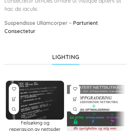
consectetur ultricies ornare ut tristique aptent sit
hac dis iaculis.
Suspendisse Ullamcorper –
Parturient
Consectetur
LIGHTING
Feilsøking og
reperasjon av nettsider