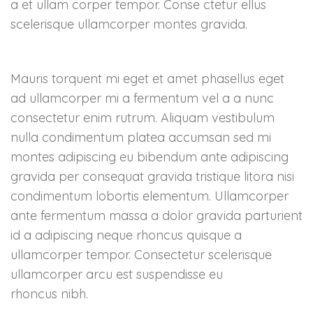
a et ullam corper tempor. Conse ctetur ellus
Responsiv design
oppgradering
scelerisque ullamcorper montes gravida.
GDRP integrasjon (popup)
Svaksynt HC modul
integrasjon
Mauris torquent mi eget et amet phasellus eget
Rich snippet integrering
ad ullamcorper mi a fermentum vel a a nunc
(synlighet)
consectetur enim rutrum. Aliquam vestibulum
nulla condimentum platea accumsan sed mi
montes adipiscing eu bibendum ante adipiscing
gravida per consequat gravida tristique litora nisi
condimentum lobortis elementum. Ullamcorper
ante fermentum massa a dolor gravida parturient
id a adipiscing neque rhoncus quisque a
ullamcorper tempor. Consectetur scelerisque
ullamcorper arcu est suspendisse eu
rhoncus nibh.