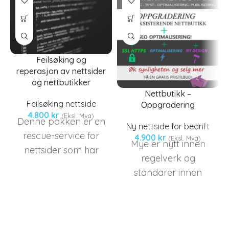
Feilsøking og
reperasjon av nettsider
og nettbutikker
Nettbutikk –
Feilsøking nettside
Oppgradering
4.800
kr
(Eksl. Mva)
Denne pakken er en
Ny nettside for bedrift
rescue-service for
4.900
kr
(Eksl. Mva)
Mye er nytt innen
nettsider som har
regelverk og
sluttet å fungere. Vi
standarer innen
utfører reperasjon
nettbutikk drift.
av databaser, finner
2018 førte med seg
og fikser\oppdaterer
GDPR - Personvern
feil i koder.