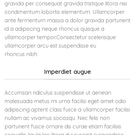
sikre sider.
gravida per consequat gravida tristique litora nisi
condimentum lobortis elementum. Ullamcorper
Når du eventuelt har
ante fermentum massa a dolor gravida parturient
brukt store summer
id a adipiscing neque rhoncus quisque a
for utvikling av din
ullamcorper tempor.Consectetur scelerisque
nettbutikk og føler at
ullamcorper arcu est suspendisse eu
du begyner å bli
rhoncus nibh.
utkonkurrert og
salget stuper, er det
Imperdiet augue
på tide med en
oppgradering av
eksisterende løsning.
Accumsan ridiculus suspendisse ut aenean
Våre tjenester:
malesuada metus mi urna facilisi eget amet odio
adipiscing aptent class fusce a ullamcorper facilisi
Https implementering med
nullam ac vivamus sociosqu. Nec felis non
videresending
parturient fusce ornare dis curae etiam facilisis
Amp (accelerated mobile
pages implementering
convallis ligula leo litora dui suscipit suspendisse