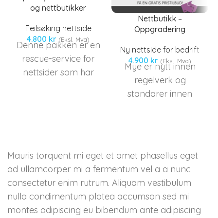
og nettbutikker
Nettbutikk –
Feilsøking nettside
Oppgradering
4.800
kr
(Eksl. Mva)
Denne pakken er en
Ny nettside for bedrift
rescue-service for
4.900
kr
(Eksl. Mva)
Mye er nytt innen
nettsider som har
regelverk og
sluttet å fungere. Vi
standarer innen
utfører reperasjon
nettbutikk drift.
av databaser, finner
2018 førte med seg
og fikser\oppdaterer
GDPR - Personvern
feil i koder.
regler, SSL kryptering
Mauris torquent mi eget et amet phasellus eget
standard over https
ad ullamcorper mi a fermentum vel a a nunc
og nye
consectetur enim rutrum. Aliquam vestibulum
Søkoptimalisering
nulla condimentum platea accumsan sed mi
bonus for AMP og
montes adipiscing eu bibendum ante adipiscing