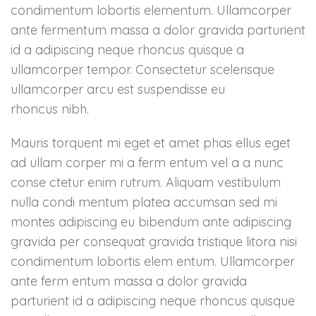
condimentum lobortis elementum. Ullamcorper
Når du eventuelt har
ante fermentum massa a dolor gravida parturient
brukt store summer
id a adipiscing neque rhoncus quisque a
for utvikling av din
ullamcorper tempor. Consectetur scelerisque
nettbutikk og føler at
ullamcorper arcu est suspendisse eu
du begyner å bli
rhoncus nibh.
utkonkurrert og
salget stuper, er det
Mauris torquent mi eget et amet phas ellus eget
på tide med en
ad ullam corper mi a ferm entum vel a a nunc
oppgradering av
conse ctetur enim rutrum. Aliquam vestibulum
eksisterende løsning.
nulla condi mentum platea accumsan sed mi
Våre tjenester:
montes adipiscing eu bibendum ante adipiscing
gravida per consequat gravida tristique litora nisi
Https implementering med
videresending
condimentum lobortis elem entum. Ullamcorper
Amp (accelerated mobile
ante ferm entum massa a dolor gravida
pages implementering
parturient id a adipiscing neque rhoncus quisque
(Wordpress)