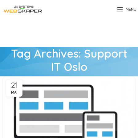
MENU
Tag Archives: Support
IT Oslo
21
MAI