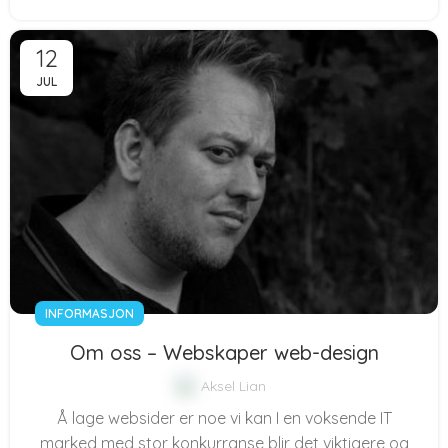
12
JUL
INFORMASJON
Om oss – Webskaper web-design
Aksel Lian
Å lage websider er noe vi kan I en voksende IT
marked med stor konkurranse blir det viktigere og