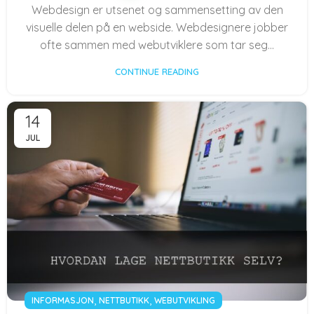
Webdesign er utsenet og sammensetting av den
visuelle delen på en webside. Webdesignere jobber
ofte sammen med webutviklere som tar seg...
CONTINUE READING
14
JUL
,
,
INFORMASJON
NETTBUTIKK
WEBUTVIKLING